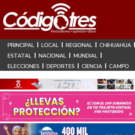
Hoy es: 6 de Agosto de 2026
PRINCIPAL
LOCAL
REGIONAL
CHIHUAHUA
ESTATAL
NACIONAL
MUNDIAL
ELECCIONES
DEPORTES
CIENCIA
CAMPO