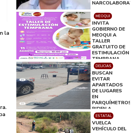
NARCOLABORAT
MEOQUI
INVITA
GOBIERNO DE
n la
MEOQUI A
TALLER
GRATUITO DE
ESTIMULACIÓN
TEMPRANA
PARA MAMÁS
DELICIAS
CON BEBÉS
BUSCAN
EVITAR
APARTADOS
DE LUGARES
EN
PARQUÍMETROS;
ra.
PIDEN A
aba
CIUDADANOS
ESTATAL
REPORTAR
VUELCA
ESTA
VEHÍCULO DEL
PRÁCTICA