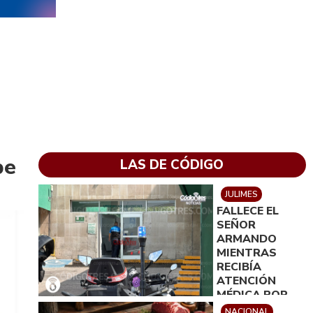
pe
LAS DE CÓDIGO
JULIMES
FALLECE EL
SEÑOR
ARMANDO
MIENTRAS
RECIBÍA
ATENCIÓN
MÉDICA POR
SER AGREDIDO
NACIONAL