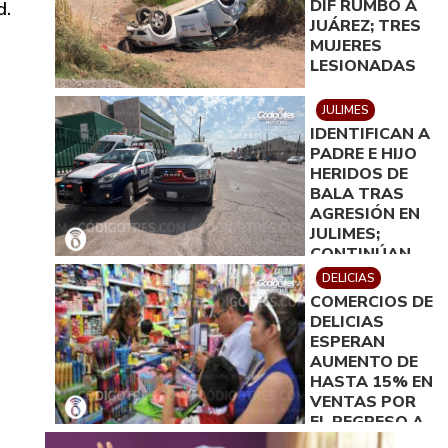
DIF RUMBO A
d.
JUÁREZ; TRES
MUJERES
LESIONADAS
JULIMES
IDENTIFICAN A
PADRE E HIJO
HERIDOS DE
BALA TRAS
AGRESIÓN EN
JULIMES;
CONTINÚAN
HOSPITALIZADO
DELICIAS
EN DELICIAS
COMERCIOS DE
DELICIAS
ESPERAN
AUMENTO DE
HASTA 15% EN
VENTAS POR
EL REGRESO A
CLASES