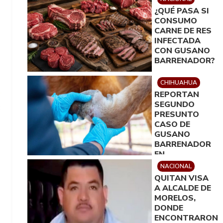
CON 3
¿QUÉ PASA SI
DISPAROS
CONSUMO
CARNE DE RES
INFECTADA
CON GUSANO
BARRENADOR?
CHIHUAHUA
REPORTAN
SEGUNDO
PRESUNTO
CASO DE
GUSANO
BARRENADOR
EN
CHIHUAHUA
NACIONAL
QUITAN VISA
A ALCALDE DE
MORELOS,
DONDE
ENCONTRARON