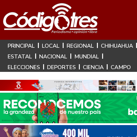
Hoy es: 9 de Agosto de 2026
PRINCIPAL
LOCAL
REGIONAL
CHIHUAHUA
ESTATAL
NACIONAL
MUNDIAL
ELECCIONES
DEPORTES
CIENCIA
CAMPO