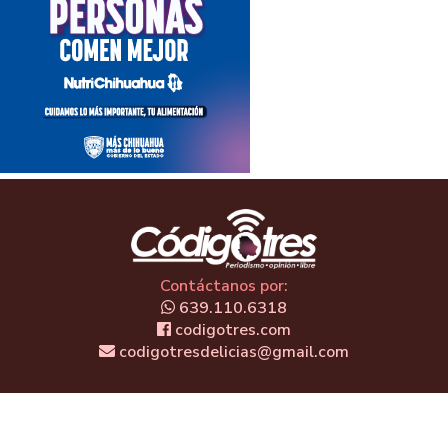
Contáctanos por:
639.110.6318
codigotres.com
codigotresdelicias@gmail.com