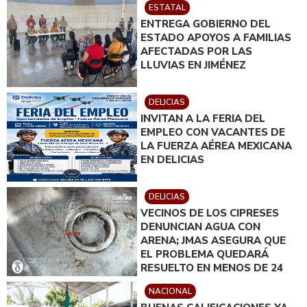
ESTATAL
INSTRUIDO POR GILBERTO
ENTREGA GOBIERNO DEL
LOYA
ESTADO APOYOS A FAMILIAS
AFECTADAS POR LAS
LLUVIAS EN JIMÉNEZ
DELICIAS
INVITAN A LA FERIA DEL
EMPLEO CON VACANTES DE
LA FUERZA AÉREA MEXICANA
EN DELICIAS
DELICIAS
VECINOS DE LOS CIPRESES
DENUNCIAN AGUA CON
ARENA; JMAS ASEGURA QUE
EL PROBLEMA QUEDARÁ
RESUELTO EN MENOS DE 24
HORAS
NACIONAL