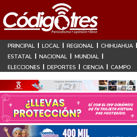
Hoy es: 7 de Agosto de 2026
PRINCIPAL
LOCAL
REGIONAL
CHIHUAHUA
ESTATAL
NACIONAL
MUNDIAL
ELECCIONES
DEPORTES
CIENCIA
CAMPO