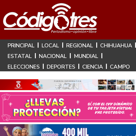
Hoy es: 7 de Agosto de 2026
PRINCIPAL
LOCAL
REGIONAL
CHIHUAHUA
ESTATAL
NACIONAL
MUNDIAL
ELECCIONES
DEPORTES
CIENCIA
CAMPO