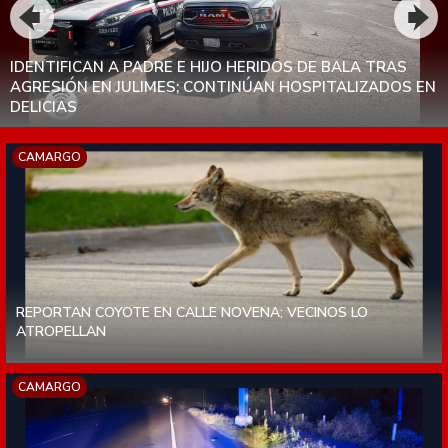
TRASLADAN A PADRE E HIJO HERIDOS DE BALA AL
HOSPITAL; AGRESIÓN HABRÍA OCURRIDO TRAS DISPUTA
POR TERRENOS EN JULIMES
CAMARGO
REPORTAN COYOTE EN CALLE NOVENA; VECINOS LO
ATROPELLAN
CAMARGO