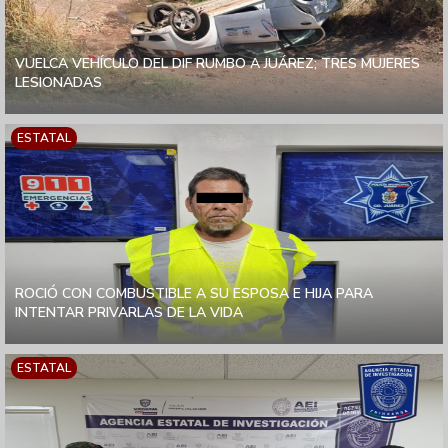
VUELCA VEHÍCULO DEL DIF RUMBO A JUÁREZ; TRES MUJERES
LESIONADAS
ESTATAL
ROCIÓ CON COMBUSTIBLE A SU ESPOSA E HIJA PARA
INTENTAR PRIVARLAS DE LA VIDA
ESTATAL