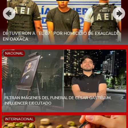
¿QUÉ PASA SI CONSUMO CARNE DE RES INFECTADA CON
GUSANO BARRENADOR?
NACIONAL
FILTRAN IMÁGENES DEL FUNERAL DE CÉSAR GASTÉLUM,
INFLUENCER EJECUTADO
INTERNACIONAL