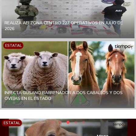
REALIZA AEI ZONA CENTRO 227 OPERATIVOS EN JULIO DE
2026
ESTATAL
INFECTA GUSANO BARRENADOR A DOS CABALLOS Y DOS
OVEJAS EN EL ESTADO
ESTATAL