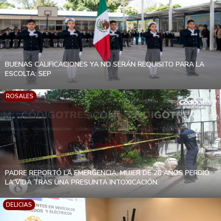
BUENAS CALIFICACIONES YA NO SERÁN REQUISITO PARA LA
ESCOLTA: SEP
ROSALES
PADRE REPORTÓ LA EMERGENCIA; MUJER DE 26 AÑOS PERDIÓ
LA VIDA TRAS UNA PRESUNTA INTOXICACIÓN.
DELICIAS