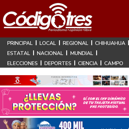
Hoy es: 6 de Agosto de 2026
PRINCIPAL
LOCAL
REGIONAL
CHIHUAHUA
ESTATAL
NACIONAL
MUNDIAL
ELECCIONES
DEPORTES
CIENCIA
CAMPO