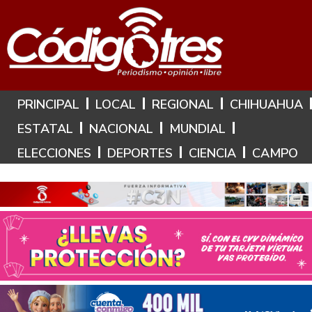
Hoy es: 6 de Agosto de 2026
PRINCIPAL
LOCAL
REGIONAL
CHIHUAHUA
ESTATAL
NACIONAL
MUNDIAL
ELECCIONES
DEPORTES
CIENCIA
CAMPO