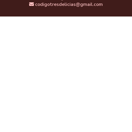
codigotresdelicias@gmail.com