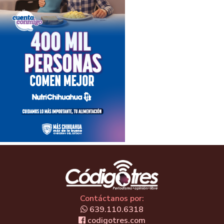
Contáctanos por:
639.110.6318
codigotres.com