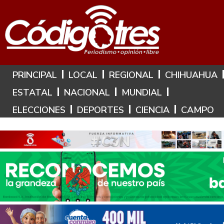
Hoy es: 8 de Agosto de 2026
PRINCIPAL
LOCAL
REGIONAL
CHIHUAHUA
ESTATAL
NACIONAL
MUNDIAL
ELECCIONES
DEPORTES
CIENCIA
CAMPO