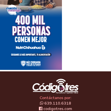
Contáctanos por:
639.110.6318
codigotres.com