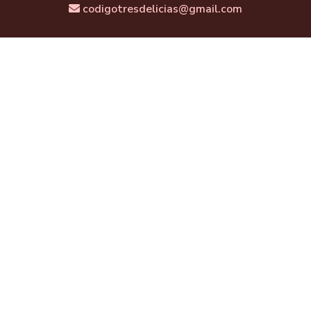
codigotresdelicias@gmail.com