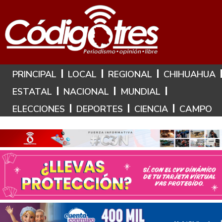
Hoy es: 7 de Agosto de 2026
PRINCIPAL
LOCAL
REGIONAL
CHIHUAHUA
ESTATAL
NACIONAL
MUNDIAL
ELECCIONES
DEPORTES
CIENCIA
CAMPO