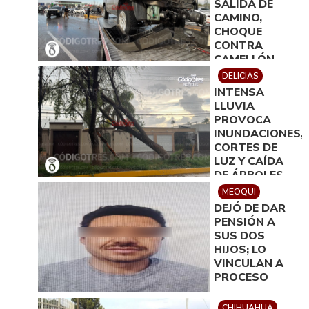
SALIDA DE
CAMINO,
CHOQUE
CONTRA
CAMELLÓN,
DERRIBO DE
DELICIAS
DOS
INTENSA
ARBOTANTES
LLUVIA
Y DAÑOS DE
PROVOCA
100 MIL PESOS
INUNDACIONES,
CORTES DE
LUZ Y CAÍDA
DE ÁRBOLES
EN DELICIAS
MEOQUI
DEJÓ DE DAR
PENSIÓN A
SUS DOS
HIJOS; LO
VINCULAN A
PROCESO
CHIHUAHUA