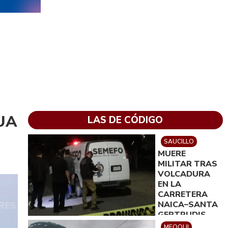
GUA
LAS DE CÓDIGO
SAUCILLO
MUERE
MILITAR TRAS
VOLCADURA
EN LA
CARRETERA
NAICA–SANTA
GERTRUDIS
MEOQUI