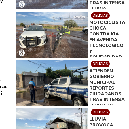
 y
TRAS INTENSA
LLUVIA
DELICIAS
MOTOCICLISTA
CHOCA
CONTRA KIA
EN AVENIDA
TECNOLÓGICO
Y
SOLIDARIDAD
DELICIAS
ATIENDEN
GOBIERNO
s
MUNICIPAL
trae
REPORTES
á
CIUDADANOS
TRAS INTENSA
LLUVIA EN
DELICIAS
DELICIAS
LLUVIA
PROVOCA