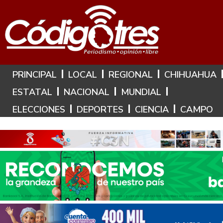
Hoy es: 7 de Agosto de 2026
PRINCIPAL
LOCAL
REGIONAL
CHIHUAHUA
ESTATAL
NACIONAL
MUNDIAL
ELECCIONES
DEPORTES
CIENCIA
CAMPO