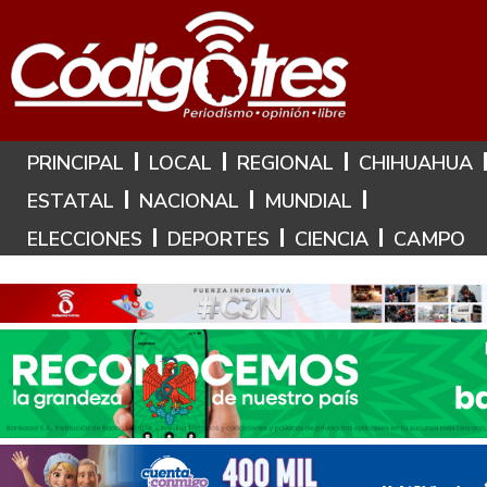
Hoy es: 10 de Agosto de 2026
PRINCIPAL
LOCAL
REGIONAL
CHIHUAHUA
ESTATAL
NACIONAL
MUNDIAL
ELECCIONES
DEPORTES
CIENCIA
CAMPO