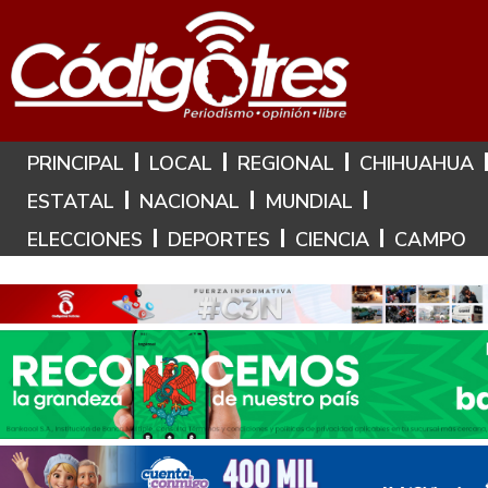
Hoy es: 8 de Agosto de 2026
PRINCIPAL
LOCAL
REGIONAL
CHIHUAHUA
ESTATAL
NACIONAL
MUNDIAL
ELECCIONES
DEPORTES
CIENCIA
CAMPO