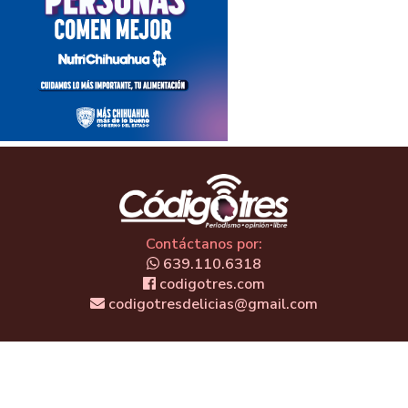
Contáctanos por:
639.110.6318
codigotres.com
codigotresdelicias@gmail.com