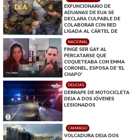
EXFUNCIONARIO DE
ADUANAS DE EUA SE
DECLARA CULPABLE DE
COLABORAR CON RED
LIGADA AL CÁRTEL DE
SINALOA
NACIONAL
FINGE SER GAY AL
PERCATARSE QUE
COQUETEABA CON EMMA
CORONEL, ESPOSA DE 'EL
CHAPO'
DELICIAS
DERRAPE DE MOTOCICLETA
DEJA A DOS JÓVENES
LESIONADOS
CAMARGO
VOLCADURA DEJA DOS