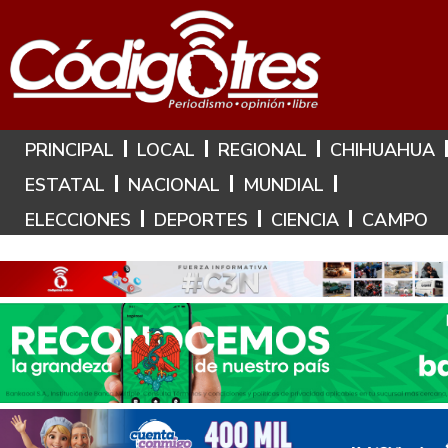
Hoy es: 9 de Agosto de 2026
PRINCIPAL
LOCAL
REGIONAL
CHIHUAHUA
ESTATAL
NACIONAL
MUNDIAL
ELECCIONES
DEPORTES
CIENCIA
CAMPO