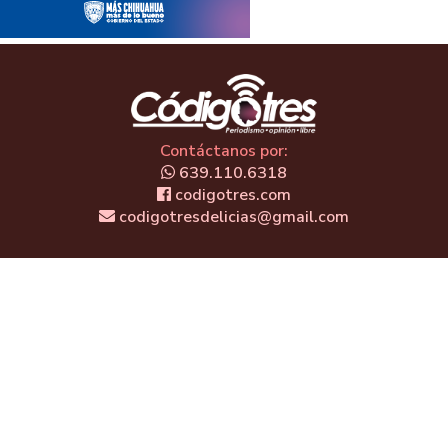
Contáctanos por:
639.110.6318
codigotres.com
codigotresdelicias@gmail.com