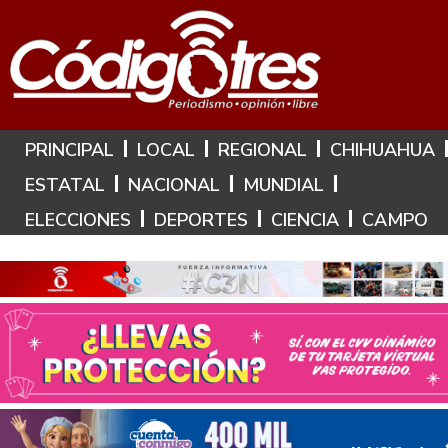
Hoy es: 6 de Agosto de 2026
PRINCIPAL
LOCAL
REGIONAL
CHIHUAHUA
ESTATAL
NACIONAL
MUNDIAL
ELECCIONES
DEPORTES
CIENCIA
CAMPO