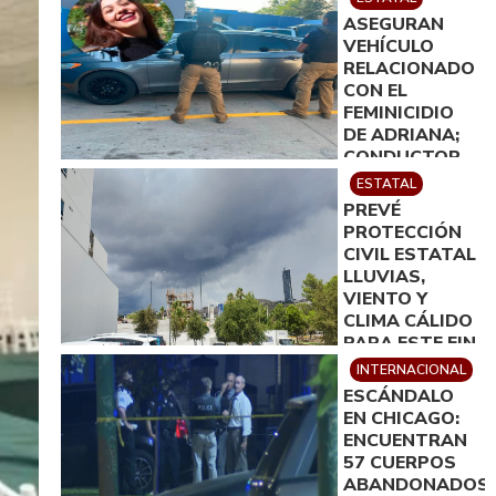
EN
ASEGURAN
CHIHUAHUA
VEHÍCULO
RELACIONADO
CON EL
FEMINICIDIO
DE ADRIANA;
CONDUCTOR
FUE PUESTO A
ESTATAL
DISPOSICIÓN
PREVÉ
DE LA
PROTECCIÓN
FISCALÍA
CIVIL ESTATAL
LLUVIAS,
VIENTO Y
CLIMA CÁLIDO
PARA ESTE FIN
DE SEMANA
INTERNACIONAL
ESCÁNDALO
EN CHICAGO:
ENCUENTRAN
57 CUERPOS
ABANDONADOS