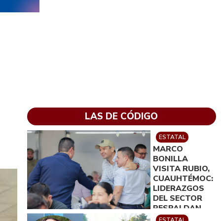
LAS DE CÓDIGO
ESTATAL
MARCO
BONILLA
VISITA RUBIO,
CUAUHTÉMOC:
LIDERAZGOS
DEL SECTOR
RESPALDAN
SU TRABAJO
ESTATAL