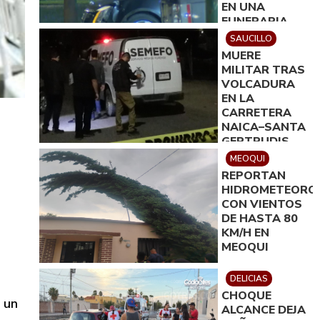
EN UNA
FUNERARIA
SAUCILLO
MUERE
MILITAR TRAS
VOLCADURA
EN LA
CARRETERA
NAICA–SANTA
GERTRUDIS
MEOQUI
REPORTAN
HIDROMETEORO
CON VIENTOS
DE HASTA 80
KM/H EN
MEOQUI
DELICIAS
CHOQUE
 un
ALCANCE DEJA