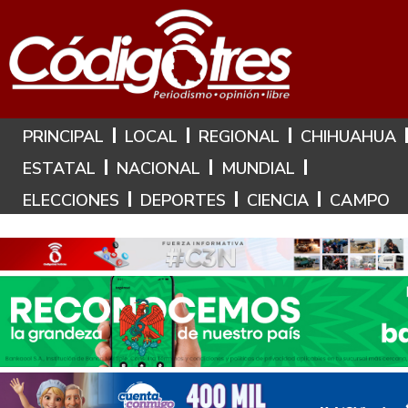
Hoy es: 8 de Agosto de 2026
PRINCIPAL
LOCAL
REGIONAL
CHIHUAHUA
ESTATAL
NACIONAL
MUNDIAL
ELECCIONES
DEPORTES
CIENCIA
CAMPO