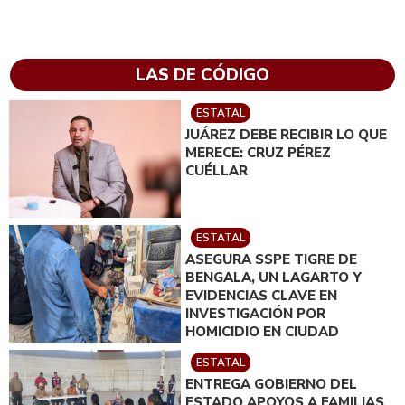
LAS DE CÓDIGO
ESTATAL
JUÁREZ DEBE RECIBIR LO QUE
MERECE: CRUZ PÉREZ
CUÉLLAR
ESTATAL
ASEGURA SSPE TIGRE DE
BENGALA, UN LAGARTO Y
EVIDENCIAS CLAVE EN
INVESTIGACIÓN POR
HOMICIDIO EN CIUDAD
JUÁREZ; EN CATEO
ESTATAL
INSTRUIDO POR GILBERTO
ENTREGA GOBIERNO DEL
LOYA
ESTADO APOYOS A FAMILIAS