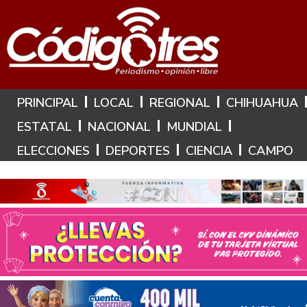
Hoy es: 7 de Agosto de 2026
PRINCIPAL
LOCAL
REGIONAL
CHIHUAHUA
ESTATAL
NACIONAL
MUNDIAL
ELECCIONES
DEPORTES
CIENCIA
CAMPO