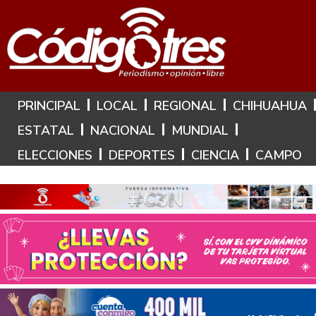
Hoy es: 6 de Agosto de 2026
PRINCIPAL
LOCAL
REGIONAL
CHIHUAHUA
ESTATAL
NACIONAL
MUNDIAL
ELECCIONES
DEPORTES
CIENCIA
CAMPO