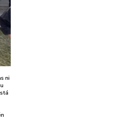
s ni
su
está
én