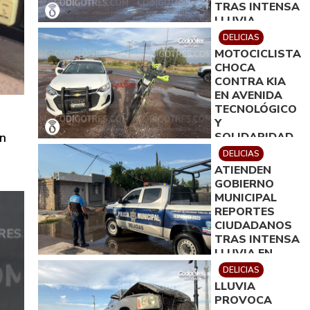
TRAS INTENSA
LLUVIA
DELICIAS
MOTOCICLISTA
CHOCA
CONTRA KIA
EN AVENIDA
TECNOLÓGICO
Y
en
SOLIDARIDAD
DELICIAS
ATIENDEN
GOBIERNO
MUNICIPAL
REPORTES
CIUDADANOS
TRAS INTENSA
LLUVIA EN
DELICIAS
DELICIAS
LLUVIA
PROVOCA