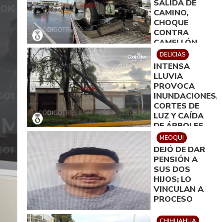
SALIDA DE
CAMINO,
CHOQUE
CONTRA
CAMELLÓN,
DERRIBO DE
DELICIAS
DOS
INTENSA
ARBOTANTES
LLUVIA
Y DAÑOS DE
PROVOCA
100 MIL PESOS
INUNDACIONES,
CORTES DE
LUZ Y CAÍDA
DE ÁRBOLES
EN DELICIAS
MEOQUI
DEJÓ DE DAR
PENSIÓN A
SUS DOS
HIJOS; LO
VINCULAN A
PROCESO
CHIHUAHUA