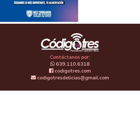
Contáctanos por:
639.110.6318
codigotres.com
codigotresdelicias@gmail.com