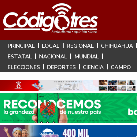
Hoy es: 9 de Agosto de 2026
PRINCIPAL
LOCAL
REGIONAL
CHIHUAHUA
ESTATAL
NACIONAL
MUNDIAL
ELECCIONES
DEPORTES
CIENCIA
CAMPO