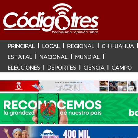
Hoy es: 10 de Agosto de 2026
PRINCIPAL
LOCAL
REGIONAL
CHIHUAHUA
ESTATAL
NACIONAL
MUNDIAL
ELECCIONES
DEPORTES
CIENCIA
CAMPO