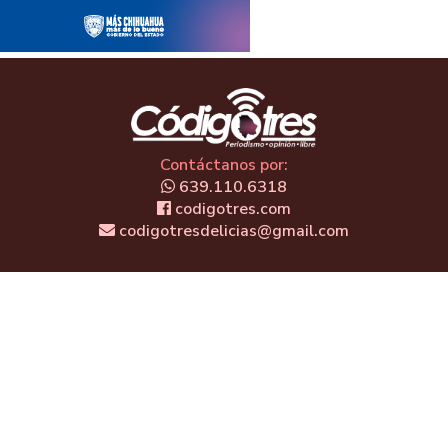
Contáctanos por:
639.110.6318
codigotres.com
codigotresdelicias@gmail.com