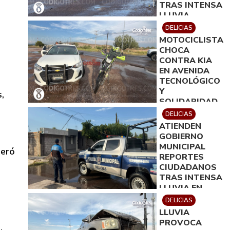
TRAS INTENSA
LLUVIA
DELICIAS
MOTOCICLISTA
CHOCA
CONTRA KIA
EN AVENIDA
TECNOLÓGICO
Y
,
SOLIDARIDAD
DELICIAS
ATIENDEN
GOBIERNO
MUNICIPAL
neró
REPORTES
CIUDADANOS
TRAS INTENSA
LLUVIA EN
DELICIAS
DELICIAS
LLUVIA
PROVOCA