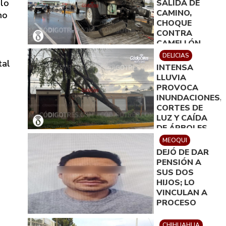
 lo
SALIDA DE
CAMINO,
no
CHOQUE
CONTRA
CAMELLÓN,
DERRIBO DE
DELICIAS
tal
DOS
INTENSA
ARBOTANTES
LLUVIA
Y DAÑOS DE
PROVOCA
100 MIL PESOS
INUNDACIONES,
CORTES DE
LUZ Y CAÍDA
DE ÁRBOLES
EN DELICIAS
MEOQUI
DEJÓ DE DAR
PENSIÓN A
SUS DOS
HIJOS; LO
VINCULAN A
PROCESO
CHIHUAHUA