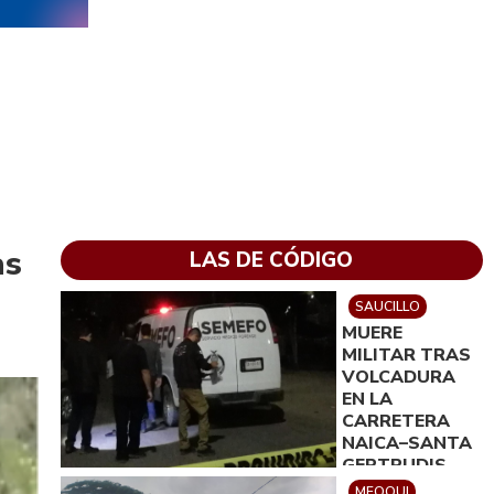
as
LAS DE CÓDIGO
SAUCILLO
MUERE
MILITAR TRAS
VOLCADURA
EN LA
CARRETERA
NAICA–SANTA
GERTRUDIS
MEOQUI