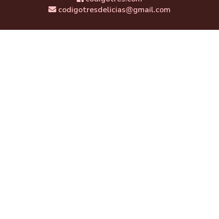
codigotresdelicias@gmail.com