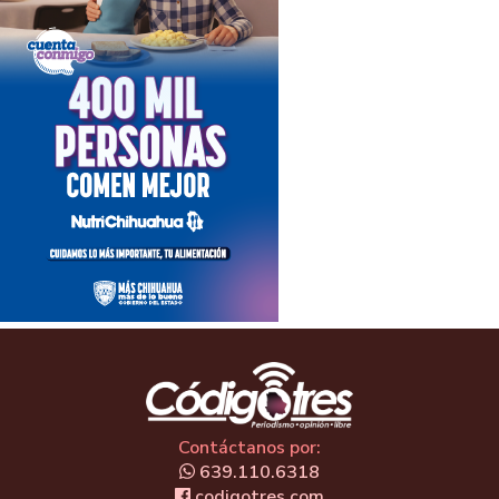
Contáctanos por:
639.110.6318
codigotres.com