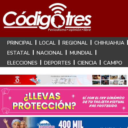
Hoy es: 7 de Agosto de 2026
PRINCIPAL
LOCAL
REGIONAL
CHIHUAHUA
ESTATAL
NACIONAL
MUNDIAL
ELECCIONES
DEPORTES
CIENCIA
CAMPO