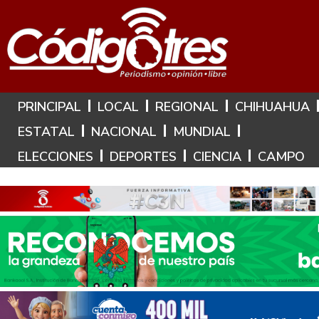
Hoy es: 10 de Agosto de 2026
PRINCIPAL
LOCAL
REGIONAL
CHIHUAHUA
ESTATAL
NACIONAL
MUNDIAL
ELECCIONES
DEPORTES
CIENCIA
CAMPO