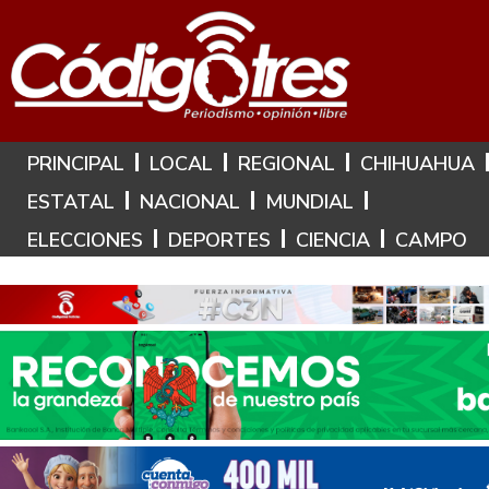
Hoy es: 9 de Agosto de 2026
PRINCIPAL
LOCAL
REGIONAL
CHIHUAHUA
ESTATAL
NACIONAL
MUNDIAL
ELECCIONES
DEPORTES
CIENCIA
CAMPO