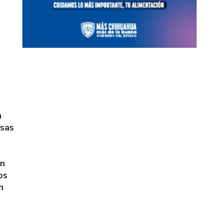
n
rsas
an
os
n