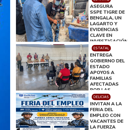
ASEGURA
SSPE TIGRE DE
BENGALA, UN
LAGARTO Y
EVIDENCIAS
CLAVE EN
INVESTIGACIÓN
POR
ESTATAL
HOMICIDIO EN
ENTREGA
CIUDAD
GOBIERNO DEL
JUÁREZ; EN
ESTADO
CATEO
APOYOS A
INSTRUIDO
FAMILIAS
POR GILBERTO
AFECTADAS
LOYA
POR LAS
LLUVIAS EN
DELICIAS
JIMÉNEZ
INVITAN A LA
FERIA DEL
EMPLEO CON
VACANTES DE
LA FUERZA