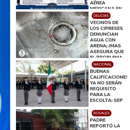
AÉREA
MEXICANA EN
DELICIAS
DELICIAS
VECINOS DE
LOS CIPRESES
DENUNCIAN
AGUA CON
ARENA; JMAS
ASEGURA QUE
EL PROBLEMA
QUEDARÁ
NACIONAL
RESUELTO EN
BUENAS
MENOS DE 24
CALIFICACIONES
HORAS
YA NO SERÁN
REQUISITO
PARA LA
ESCOLTA: SEP
ROSALES
PADRE
REPORTÓ LA