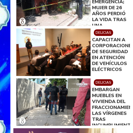
EMERGENCIA;
MUJER DE 26
AÑOS PERDIÓ
LA VIDA TRAS
UNA
PRESUNTA
DELICIAS
INTOXICACIÓN.
CAPACITAN A
CORPORACIONE
DE SEGURIDAD
EN ATENCIÓN
DE VEHÍCULOS
ELÉCTRICOS
DELICIAS
EMBARGAN
MUEBLES EN
VIVIENDA DEL
FRACCIONAMIE
LAS VÍRGENES
TRAS
INCUMPLIMIENT
DE ACUERDO