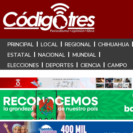
Hoy es: 7 de Agosto de 2026
PRINCIPAL
LOCAL
REGIONAL
CHIHUAHUA
ESTATAL
NACIONAL
MUNDIAL
ELECCIONES
DEPORTES
CIENCIA
CAMPO