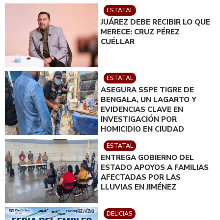
ESTATAL
JUÁREZ DEBE RECIBIR LO QUE
MERECE: CRUZ PÉREZ
CUÉLLAR
ESTATAL
ASEGURA SSPE TIGRE DE
BENGALA, UN LAGARTO Y
EVIDENCIAS CLAVE EN
INVESTIGACIÓN POR
HOMICIDIO EN CIUDAD
JUÁREZ; EN CATEO
ESTATAL
INSTRUIDO POR GILBERTO
ENTREGA GOBIERNO DEL
LOYA
ESTADO APOYOS A FAMILIAS
AFECTADAS POR LAS
LLUVIAS EN JIMÉNEZ
DELICIAS