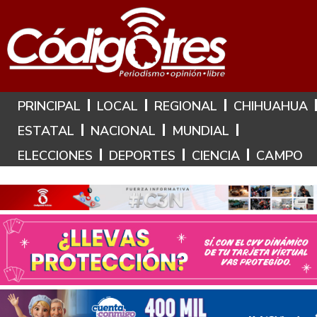
Hoy es: 7 de Agosto de 2026
PRINCIPAL
LOCAL
REGIONAL
CHIHUAHUA
ESTATAL
NACIONAL
MUNDIAL
ELECCIONES
DEPORTES
CIENCIA
CAMPO