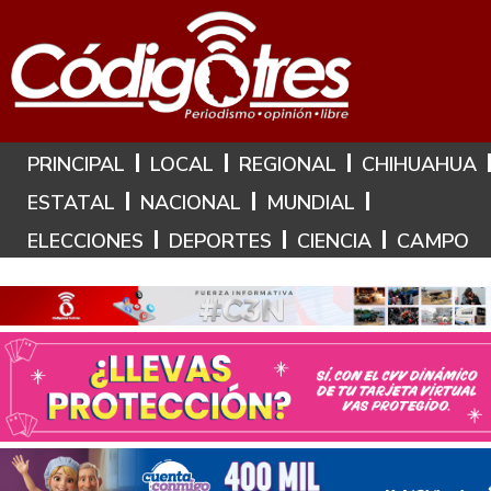
Hoy es: 7 de Agosto de 2026
PRINCIPAL
LOCAL
REGIONAL
CHIHUAHUA
ESTATAL
NACIONAL
MUNDIAL
ELECCIONES
DEPORTES
CIENCIA
CAMPO