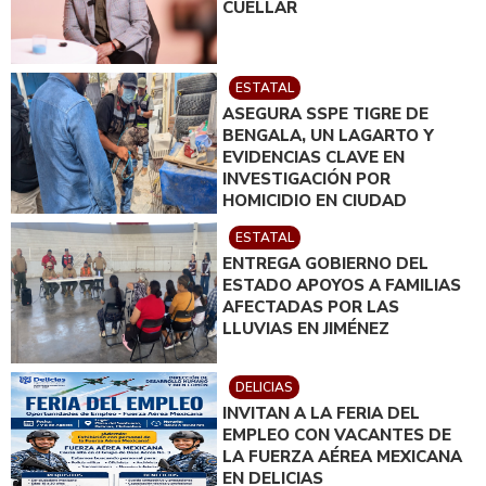
CUÉLLAR
ESTATAL
ASEGURA SSPE TIGRE DE
BENGALA, UN LAGARTO Y
EVIDENCIAS CLAVE EN
INVESTIGACIÓN POR
HOMICIDIO EN CIUDAD
JUÁREZ; EN CATEO
ESTATAL
INSTRUIDO POR GILBERTO
ENTREGA GOBIERNO DEL
LOYA
ESTADO APOYOS A FAMILIAS
AFECTADAS POR LAS
LLUVIAS EN JIMÉNEZ
DELICIAS
INVITAN A LA FERIA DEL
EMPLEO CON VACANTES DE
LA FUERZA AÉREA MEXICANA
EN DELICIAS