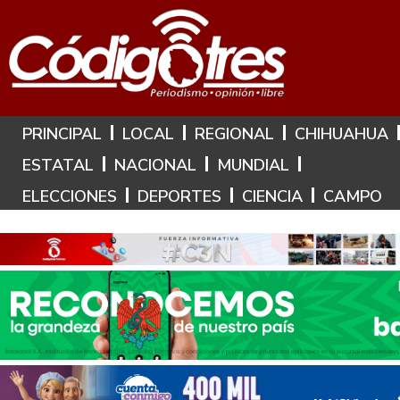
Hoy es: 8 de Agosto de 2026
PRINCIPAL
LOCAL
REGIONAL
CHIHUAHUA
ESTATAL
NACIONAL
MUNDIAL
ELECCIONES
DEPORTES
CIENCIA
CAMPO