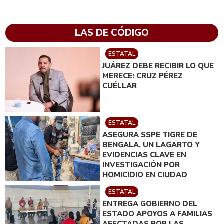
LAS DE CÓDIGO
ESTATAL
JUÁREZ DEBE RECIBIR LO QUE
MERECE: CRUZ PÉREZ
CUÉLLAR
ESTATAL
ASEGURA SSPE TIGRE DE
BENGALA, UN LAGARTO Y
EVIDENCIAS CLAVE EN
INVESTIGACIÓN POR
HOMICIDIO EN CIUDAD
JUÁREZ; EN CATEO
ESTATAL
INSTRUIDO POR GILBERTO
ENTREGA GOBIERNO DEL
LOYA
ESTADO APOYOS A FAMILIAS
AFECTADAS POR LAS