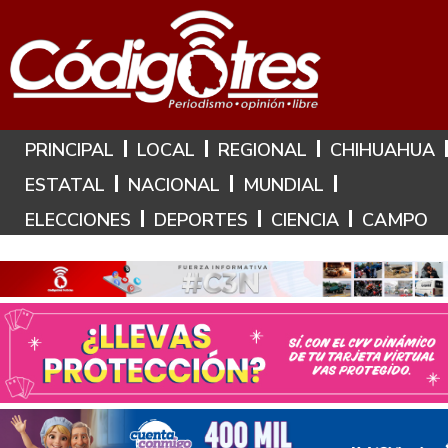
Hoy es: 7 de Agosto de 2026
PRINCIPAL
LOCAL
REGIONAL
CHIHUAHUA
ESTATAL
NACIONAL
MUNDIAL
ELECCIONES
DEPORTES
CIENCIA
CAMPO