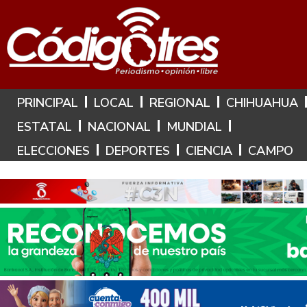
Hoy es: 8 de Agosto de 2026
PRINCIPAL
LOCAL
REGIONAL
CHIHUAHUA
ESTATAL
NACIONAL
MUNDIAL
ELECCIONES
DEPORTES
CIENCIA
CAMPO