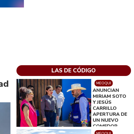
LAS DE CÓDIGO
dad
MEOQUI
ANUNCIAN
MIRIAM SOTO
Y JESÚS
CARRILLO
APERTURA DE
UN NUEVO
COMEDOR
COMUNITARIO
MEOQUI