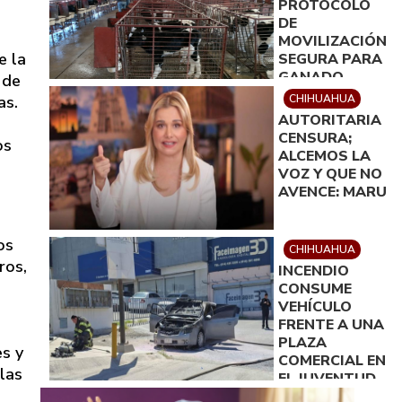
PROTOCOLO
DE
MOVILIZACIÓN
e la
SEGURA PARA
GANADO
 de
ENTRE ZONAS
CHIHUAHUA
as.
AFECTADAS Y
AUTORITARIA
LIMPIAS
CENSURA;
os
ALCEMOS LA
VOZ Y QUE NO
AVENCE: MARU
os
CHIHUAHUA
ros,
INCENDIO
CONSUME
VEHÍCULO
FRENTE A UNA
PLAZA
es y
COMERCIAL EN
las
EL JUVENTUD