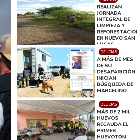
PARA MEOQUI
REALIZAN
JORNADA
INTEGRAL DE
LIMPIEZA Y
REFORESTACIÓN
EN NUEVO SAN
LUCAS
DELICIAS
A MÁS DE MES
DE SU
DESAPARICIÓN
INICIAN
BÚSQUEDA DE
MARCELINO
DELICIAS
MÁS DE 2 MIL
HUEVOS
RECAUDA EL
PRIMER
HUEVOTÓN