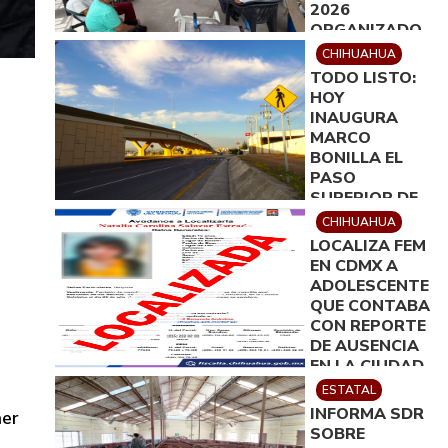
2026
ORGANIZADO
POR
CHIHUAHUA
ROTARACT
TODO LISTO:
DELICIAS
HOY
INAUGURA
MARCO
BONILLA EL
PASO
SUPERIOR DE
ALDAMA Y
CHIHUAHUA
FUERZA AÉREA
LOCALIZA FEM
EN CDMX A
ADOLESCENTE
QUE CONTABA
CON REPORTE
DE AUSENCIA
EN LA CIUDAD
DE
ESTATAL
CHIHUAHUA
INFORMA SDR
ner
SOBRE