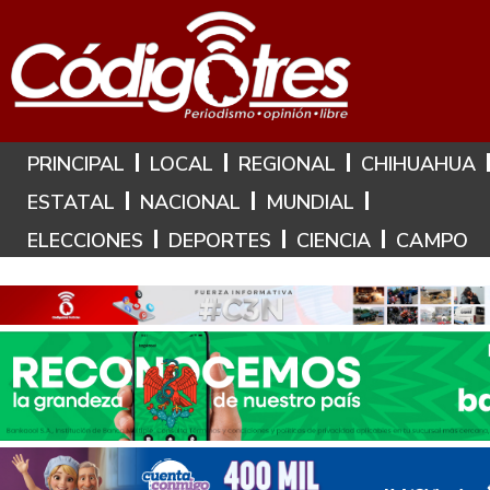
Hoy es: 8 de Agosto de 2026
PRINCIPAL
LOCAL
REGIONAL
CHIHUAHUA
ESTATAL
NACIONAL
MUNDIAL
ELECCIONES
DEPORTES
CIENCIA
CAMPO