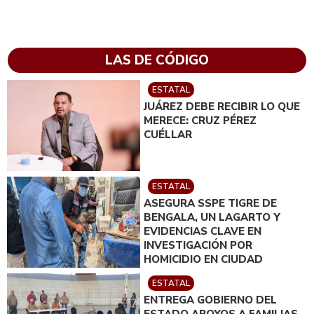
LAS DE CÓDIGO
ESTATAL
JUÁREZ DEBE RECIBIR LO QUE
MERECE: CRUZ PÉREZ
CUÉLLAR
ESTATAL
ASEGURA SSPE TIGRE DE
BENGALA, UN LAGARTO Y
EVIDENCIAS CLAVE EN
INVESTIGACIÓN POR
HOMICIDIO EN CIUDAD
JUÁREZ; EN CATEO
ESTATAL
INSTRUIDO POR GILBERTO
ENTREGA GOBIERNO DEL
LOYA
ESTADO APOYOS A FAMILIAS