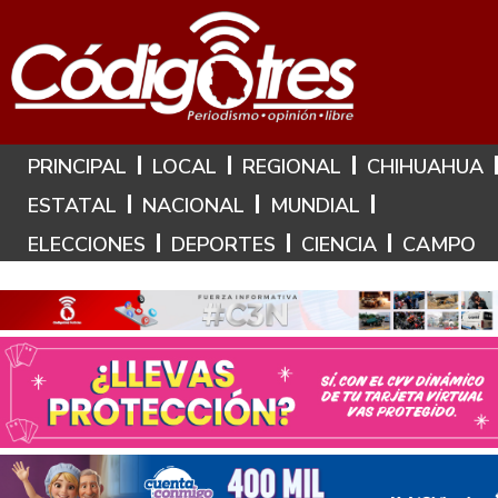
Hoy es: 7 de Agosto de 2026
PRINCIPAL
LOCAL
REGIONAL
CHIHUAHUA
ESTATAL
NACIONAL
MUNDIAL
ELECCIONES
DEPORTES
CIENCIA
CAMPO