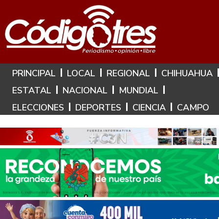
Hoy es: 10 de Agosto de 2026
PRINCIPAL
LOCAL
REGIONAL
CHIHUAHUA
ESTATAL
NACIONAL
MUNDIAL
ELECCIONES
DEPORTES
CIENCIA
CAMPO