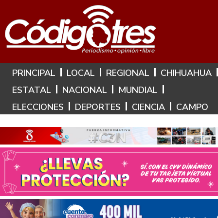
Hoy es: 5 de Agosto de 2026
PRINCIPAL
LOCAL
REGIONAL
CHIHUAHUA
ESTATAL
NACIONAL
MUNDIAL
ELECCIONES
DEPORTES
CIENCIA
CAMPO