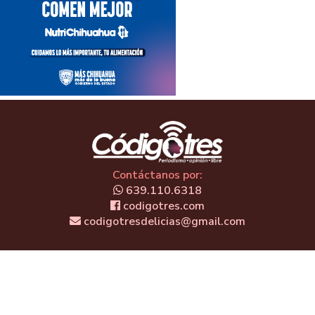
Contáctanos por:
639.110.6318
codigotres.com
codigotresdelicias@gmail.com