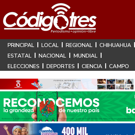
Hoy es: 10 de Agosto de 2026
PRINCIPAL
LOCAL
REGIONAL
CHIHUAHUA
ESTATAL
NACIONAL
MUNDIAL
ELECCIONES
DEPORTES
CIENCIA
CAMPO