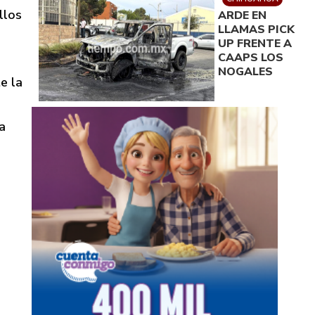
llos
ARDE EN
LLAMAS PICK
UP FRENTE A
CAAPS LOS
NOGALES
e la
a