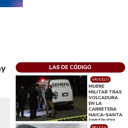
ay
LAS DE CÓDIGO
SAUCILLO
MUERE
MILITAR TRAS
VOLCADURA
EN LA
CARRETERA
NAICA–SANTA
GERTRUDIS
MEOQUI