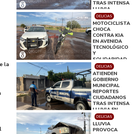
TRAS INTENSA
LLUVIA
DELICIAS
MOTOCICLISTA
CHOCA
CONTRA KIA
EN AVENIDA
TECNOLÓGICO
Y
SOLIDARIDAD
e la
DELICIAS
ATIENDEN
GOBIERNO
MUNICIPAL
REPORTES
a
CIUDADANOS
TRAS INTENSA
LLUVIA EN
DELICIAS
DELICIAS
LLUVIA
l
PROVOCA