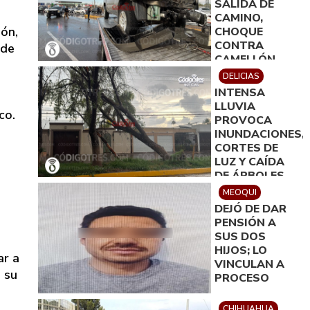
SALIDA DE
CAMINO,
ión,
CHOQUE
CONTRA
 de
CAMELLÓN,
DERRIBO DE
DELICIAS
DOS
INTENSA
a
ARBOTANTES
LLUVIA
co.
Y DAÑOS DE
PROVOCA
100 MIL PESOS
INUNDACIONES,
CORTES DE
LUZ Y CAÍDA
DE ÁRBOLES
EN DELICIAS
MEOQUI
DEJÓ DE DAR
PENSIÓN A
SUS DOS
HIJOS; LO
ar a
VINCULAN A
 su
PROCESO
CHIHUAHUA