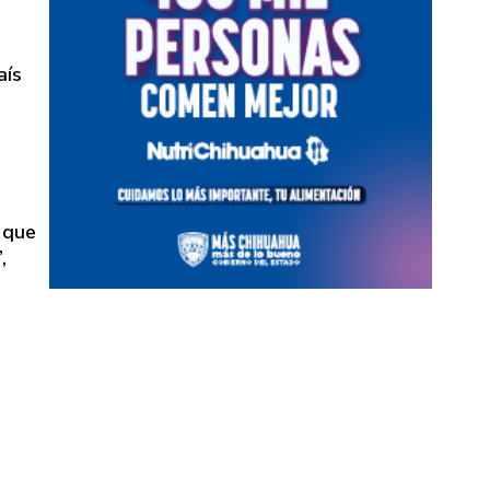
aís
 que
,