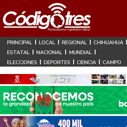
Hoy es: 8 de Agosto de 2026
PRINCIPAL
LOCAL
REGIONAL
CHIHUAHUA
ESTATAL
NACIONAL
MUNDIAL
ELECCIONES
DEPORTES
CIENCIA
CAMPO