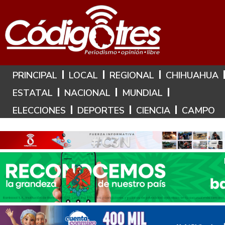
Hoy es: 10 de Agosto de 2026
PRINCIPAL
LOCAL
REGIONAL
CHIHUAHUA
ESTATAL
NACIONAL
MUNDIAL
ELECCIONES
DEPORTES
CIENCIA
CAMPO