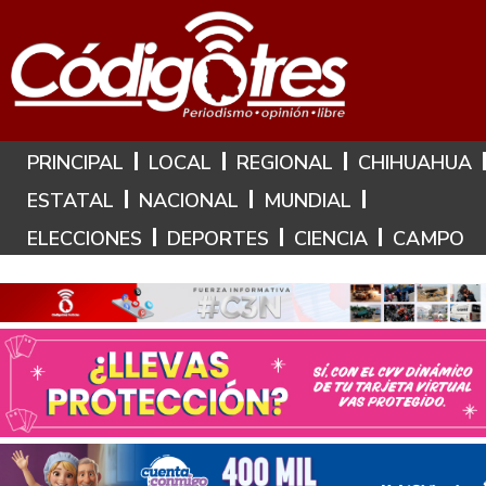
Hoy es: 7 de Agosto de 2026
PRINCIPAL
LOCAL
REGIONAL
CHIHUAHUA
ESTATAL
NACIONAL
MUNDIAL
ELECCIONES
DEPORTES
CIENCIA
CAMPO