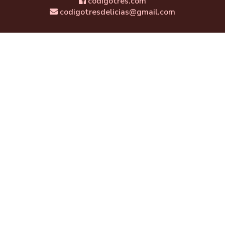
codigotres.com
codigotresdelicias@gmail.com