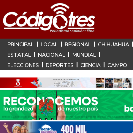
Hoy es: 8 de Agosto de 2026
PRINCIPAL
LOCAL
REGIONAL
CHIHUAHUA
ESTATAL
NACIONAL
MUNDIAL
ELECCIONES
DEPORTES
CIENCIA
CAMPO