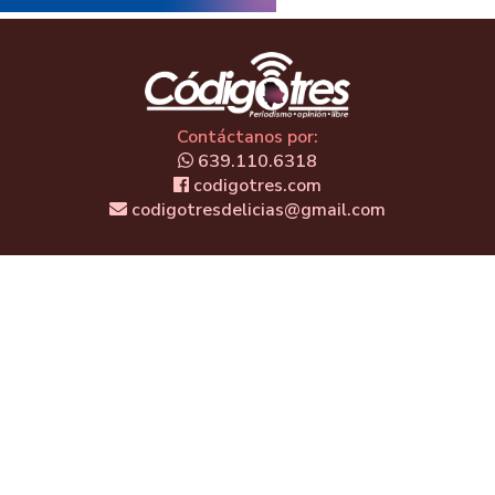
Contáctanos por:
639.110.6318
codigotres.com
codigotresdelicias@gmail.com