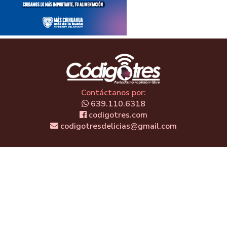
Contáctanos por:
639.110.6318
codigotres.com
codigotresdelicias@gmail.com