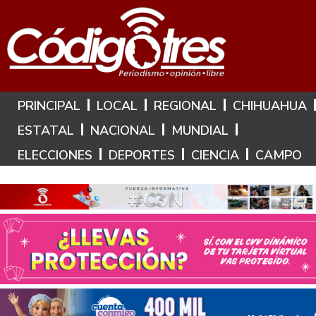
Hoy es: 6 de Agosto de 2026
PRINCIPAL
LOCAL
REGIONAL
CHIHUAHUA
ESTATAL
NACIONAL
MUNDIAL
ELECCIONES
DEPORTES
CIENCIA
CAMPO