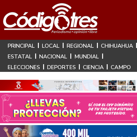
Hoy es: 6 de Agosto de 2026
PRINCIPAL
LOCAL
REGIONAL
CHIHUAHUA
ESTATAL
NACIONAL
MUNDIAL
ELECCIONES
DEPORTES
CIENCIA
CAMPO