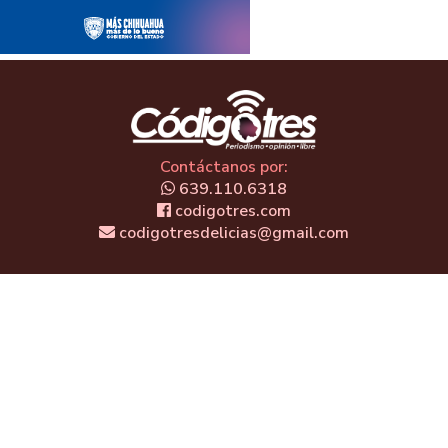
Contáctanos por:
639.110.6318
codigotres.com
codigotresdelicias@gmail.com