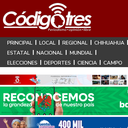
Hoy es: 7 de Agosto de 2026
PRINCIPAL
LOCAL
REGIONAL
CHIHUAHUA
ESTATAL
NACIONAL
MUNDIAL
ELECCIONES
DEPORTES
CIENCIA
CAMPO