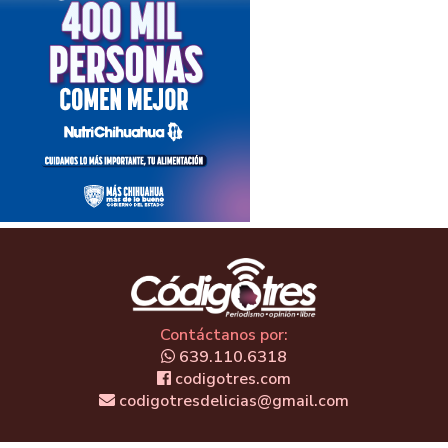
Contáctanos por:
639.110.6318
codigotres.com
codigotresdelicias@gmail.com