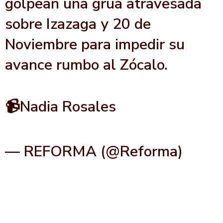
golpean una grúa atravesada
sobre Izazaga y 20 de
Noviembre para impedir su
avance rumbo al Zócalo.
📹Nadia Rosales
pic.twitter.com/AJzo9di0N7
— REFORMA (@Reforma)
June
1, 2026