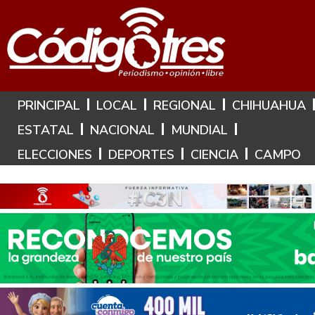
Hoy es: 10 de Agosto de 2026
PRINCIPAL
LOCAL
REGIONAL
CHIHUAHUA
ESTATAL
NACIONAL
MUNDIAL
ELECCIONES
DEPORTES
CIENCIA
CAMPO