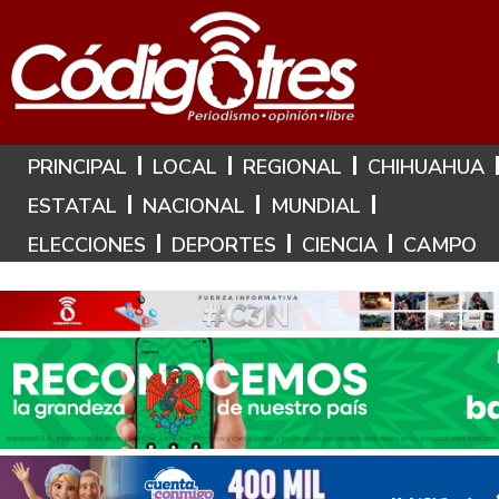
Hoy es: 8 de Agosto de 2026
PRINCIPAL
LOCAL
REGIONAL
CHIHUAHUA
ESTATAL
NACIONAL
MUNDIAL
ELECCIONES
DEPORTES
CIENCIA
CAMPO