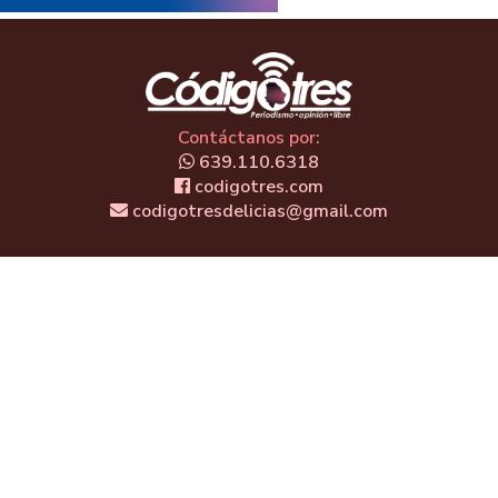
Contáctanos por:
639.110.6318
codigotres.com
codigotresdelicias@gmail.com