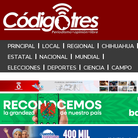
Hoy es: 9 de Agosto de 2026
PRINCIPAL
LOCAL
REGIONAL
CHIHUAHUA
ESTATAL
NACIONAL
MUNDIAL
ELECCIONES
DEPORTES
CIENCIA
CAMPO