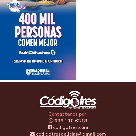
Contáctanos por:
639.110.6318
codigotres.com
codigotresdelicias@gmail.com